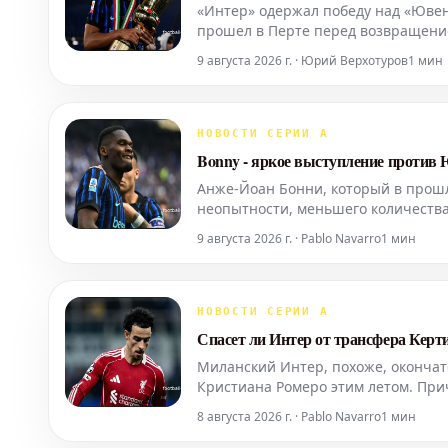
«Интер» одержал победу над «Ювен
прошел в Перте перед возвращени
Димарко и Энди Диуф, а окончател
9 августа 2026 г. · Юрий Верхотуров
1 мин
продемонстрировал уб
НОВОСТИ СЕРИИ А
Bonny - яркое выступление против
Анже-Йоан Бонни, который в прошл
неопытности, меньшего количества
себя в товарищеском матче против 
9 августа 2026 г. · Pablo Navarro
1 мин
также показал хорошую и
НОВОСТИ СЕРИИ А
Спасет ли Интер от трансфера Керт
Миланский Интер, похоже, окончат
Кристиана Ромеро этим летом. Прич
обороны, Бенджамином Паваром. Эт
8 августа 2026 г. · Pablo Navarro
1 мин
мадридский "