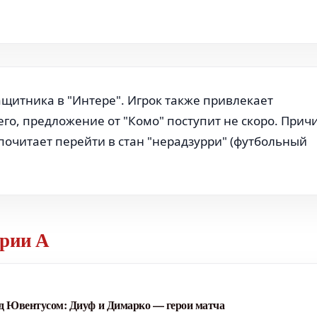
щитника в "Интере". Игрок также привлекает
сего, предложение от "Комо" поступит не скоро. Прич
почитает перейти в стан "нерадзурри" (футбольный
ерии А
ад Ювентусом: Диуф и Димарко — герои матча