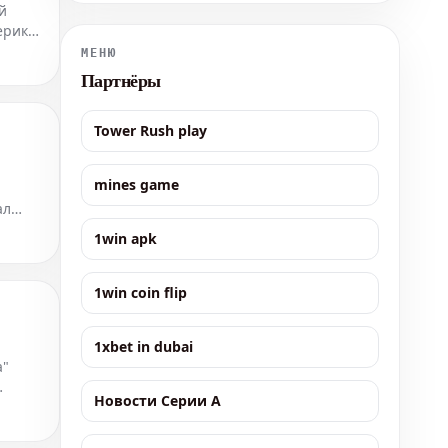
й
забили Федерико Димарко и Энди Диуф, а
ерико
окончательный счет установил Франсиско
Консейсау. «Интер» продемонстрировал уб
МЕНЮ
Партнёры
Tower Rush play
mines game
ал
а
1win apk
1win coin flip
1xbet in dubai
а"
Новости Серии А
учае