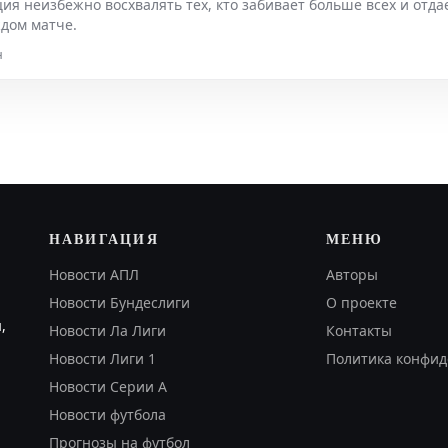
ия неизбежно восхвалять тех, кто забивает больше всех и отда
дом матче.
н
НАВИГАЦИЯ
МЕНЮ
Новости АПЛ
Авторы
Новости Бундеслиги
О проекте
,
Новости Ла Лиги
Контакты
Новости Лиги 1
Политика конфид
Новости Серии А
Новости футбола
Прогнозы на футбол