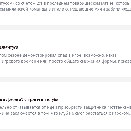
тусом» со счетом 2:1 в последнем товарищеском матче, которы
ем миланской команды в Италию. Решающие мячи забили Фед
ьный счет установил Франсиско Консейсау. «Интер»
 Ювентуса
ом сезоне демонстрировал спад в игре, возможно, из-за
 игрового времени или просто общего снижения формы, показ
«Ювентуса». Он стал ключевой фигурой в голе своей команды, 
иса Джонса? Стратегия клуба
ельно отказывается от идеи приобрести защитника "Тоттенхэм
ина заключается в том, что клуб не смог расстаться с игроком
о привело к опасениям, что один из конкурентов, в данном сл