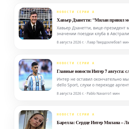
НОВОСТИ СЕРИИ А
Хавьер Дзанетти: "Милан принял меня
Хавьер Дзанетти, вице-президент м
значении поездки клуба в Австрали
испытываете, прибыв в Австралию? 
8 августа 2026 г. · Лавр Твердохлебов
1 ми
поездка
НОВОСТИ СЕРИИ А
Главные новости Интер 7 августа: с
Интер не оставил окончательно мы
dello Sport, слухи о переходе арге
Более того, один из ключевых игр
8 августа 2026 г. · Pablo Navarro
1 мин
НОВОСТИ СЕРИИ А
Барелла: Сердце Интер Милана – Л