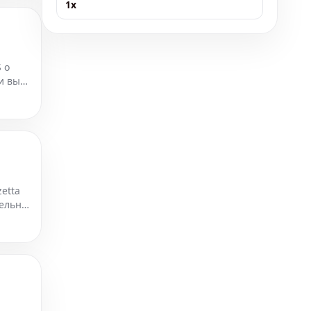
1x
 о
и вы
ас
etta
ельно.