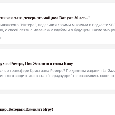
 как сына, теперь это мой дом. Вот уже 30 лет..."
иланского "Интера", поделился своими мыслями в подкасте SBS
ю, о своей связи с миланским клубом и о будущем. Какие эмоци
"Я представляю "Интер", исторический клуб, уже 30 лет. Для н
н
лухи о Ромеро, Пио Эспозито и слова Киву
сль о трансфере Кристиана Ромеро? По данным издания La Gazz
нтинского защитника в стан "нерадзурри" не развеялись окончат
оков миланской команды лично предпринял шаги для разреше
идер, Который Изменяет Игру!