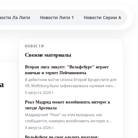
вости Ла Лиги
Новости Лиги 1
Новости Серии А
НОВОСТИ
Свежие материалы
Вторая лига ликует: "Вольфсбург" играет
вничью и теряет Пейчиновича
В дебютном матче сезона Второй Бундеслиги для
а
VfL Wolfsburg была зафиксирована нулевая ничья
с командой "Кайзерслаутерн". После игры в
9 августа 2026 г.
смешанной зоне своими впечатлениями
Реал Мадрид может возобновить интерес к
поделился Фабиан Ризе. Одновременно стало
звезде Арсенала
известно, что Дзенан Пейчинович покидает клуб
Мадридский "Реал" на этих выходных, как
и присоединится к "Штутгарту".
сообщается, намерен возобновить интерес к
полузащитнику английских чемпионов
9 августа 2026 г.
"Арсенала". Речь идет о звезде "канониров"
Вольфсбург не смог одолеть вратаря: