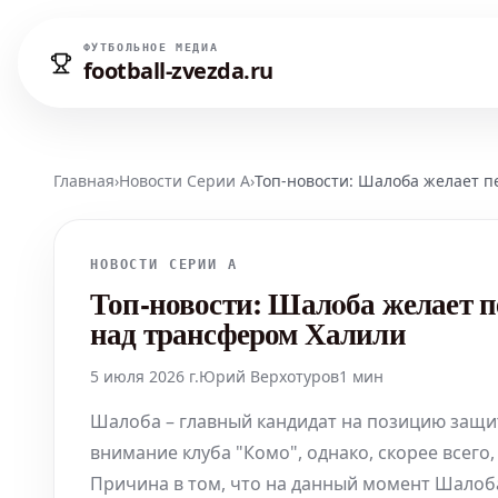
ФУТБОЛЬНОЕ МЕДИА
football-zvezda.ru
Главная
›
Новости Серии А
›
Топ-новости: Шалoба желает пе
НОВОСТИ СЕРИИ А
Топ-новости: Шалoба желает п
над трансфером Халили
5 июля 2026 г.
Юрий Верхотуров
1 мин
Шалoба – главный кандидат на позицию защит
внимание клуба "Комо", однако, скорее всего
Причина в том, что на данный момент Шалoба