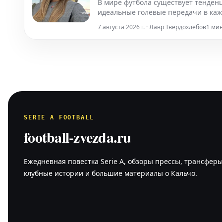
В мире футбола существует тенденц
идеальные голевые передачи в каж
7 августа 2026 г. · Лавр Твердохлебов
1 ми
SERIE A FOOTBALL
football-zvezda.ru
Ежедневная повестка Serie A, обзоры прессы, трансферы
клубные истории и большие материалы о Кальчо.