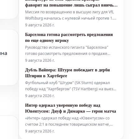
Мартине Субименди. На этой неделе "Реал
фаворит на повышение лишь сыграл вничью
Мадрид" понес серьезный удар на трансферном
с Кайзерслаутерном
Миссия по возвращению в высшую лигу для VfL
рынке, узнав о решении Родри из "Манчестер
Wolfsburg началась с нулевой ничьей против 1.
FC Kaiserslautern. Обе команды имели шансы на
9 августа 2026 г.
победу, но ни вратарь Цилински, ни Краль не
Барселона готова рассмотреть предложения
позволили сопернику отличиться.
по еще одному игроку
Руководство испанского гиганта "Барселона"
ина
готово рассмотреть предложения о продаже
молодого защитника Эктора Форта до конца
9 августа 2026 г.
лета. Это происходит на фоне растущих слухов о
Дубль Вайпера: Штурм побеждает в дерби
предстоящей распродаже игроков в команде
Штирии в Хартберге
Ханси Флика. За последние 24 часа Рональд
Футбольный клуб "Штурм" (SK Sturm) одержал
Араухо достиг соглашения о переходе в
победу над "Хартбергом" (TSV Hartberg) на выезде
со счетом 2:0. Решающие голы в матче забил
9 августа 2026 г.
вышедший на замену игрок по фамилии Вайпер.
Интер одержал уверенную победу над
Оба мяча были забиты после результативных
Ювентусом: Диуф и Димарко — герои матча
передач от Зайдля.
«Интер» одержал победу над «Ювентусом» со
счетом 2:1 в последнем товарищеском матче,
который прошел в Перте перед возвращением
9 августа 2026 г.
миланской команды в Италию. Решающие мячи