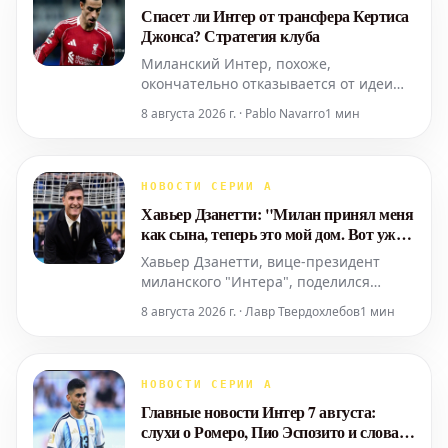
ключевой фигурой в голе своей
Спасет ли Интер от трансфера Кертиса
команды, а также показал хорошую и
Джонса? Стратегия клуба
Миланский Интер, похоже,
окончательно отказывается от идеи
приобрести защитника "Тоттенхэма"
8 августа 2026 г. · Pablo Navarro
1 мин
Кристиана Ромеро этим летом.
Причина заключается в том, что клуб
не смог расстаться с игроком обороны,
Бенджамином Паваром. Это привело к
НОВОСТИ СЕРИИ А
опасениям, что один из конкурентов, в
Хавьер Дзанетти: "Милан принял меня
данном случае мадридский "
как сына, теперь это мой дом. Вот уже
30 лет..."
Хавьер Дзанетти, вице-президент
миланского "Интера", поделился
своими мыслями в подкасте SBS о
8 августа 2026 г. · Лавр Твердохлебов
1 мин
значении поездки клуба в Австралию,
о своей связи с миланским клубом и о
будущем. Какие эмоции вы
испытываете, прибыв в Австралию? "Я
НОВОСТИ СЕРИИ А
представляю "Интер", исторический
Главные новости Интер 7 августа:
клуб, уже 30 лет. Для нас поездка
слухи о Ромеро, Пио Эспозито и слова