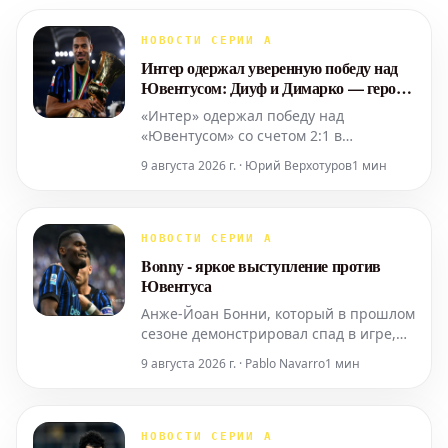
НОВОСТИ СЕРИИ А
Интер одержал уверенную победу над
Ювентусом: Диуф и Димарко — герои
матча
«Интер» одержал победу над
«Ювентусом» со счетом 2:1 в
последнем товарищеском матче,
9 августа 2026 г. · Юрий Верхотуров
1 мин
который прошел в Перте перед
возвращением миланской команды в
Италию. Решающие мячи забили
Федерико Димарко и Энди Диуф, а
НОВОСТИ СЕРИИ А
окончательный счет установил
Bonny - яркое выступление против
Франсиско Консейсау. «Интер»
Ювентуса
продемонстрировал уб
Анже-Йоан Бонни, который в прошлом
сезоне демонстрировал спад в игре,
возможно, из-за неопытности,
9 августа 2026 г. · Pablo Navarro
1 мин
меньшего количества игрового
времени или просто общего снижения
формы, показал себя в товарищеском
матче против «Ювентуса». Он стал
НОВОСТИ СЕРИИ А