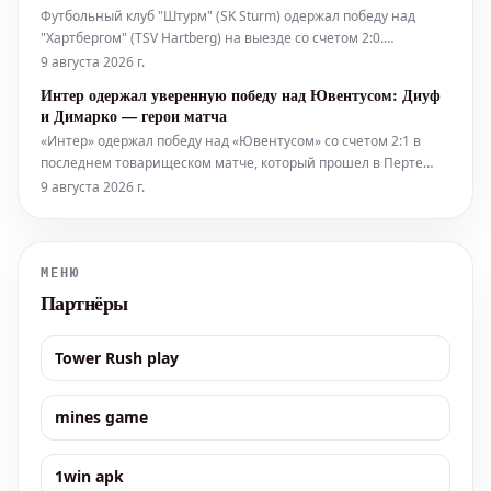
Футбольный клуб "Штурм" (SK Sturm) одержал победу над
"Хартбергом" (TSV Hartberg) на выезде со счетом 2:0.
Решающие голы в матче забил вышедший на замену игрок по
9 августа 2026 г.
фамилии Вайпер. Оба мяча были забиты после
Интер одержал уверенную победу над Ювентусом: Диуф
результативных передач от Зайдля.
и Димарко — герои матча
«Интер» одержал победу над «Ювентусом» со счетом 2:1 в
последнем товарищеском матче, который прошел в Перте
перед возвращением миланской команды в Италию.
9 августа 2026 г.
Решающие мячи забили Федерико Димарко и Энди Диуф, а
окончательный счет установил Франсиско Консейсау.
«Интер» продемонстрировал уб
МЕНЮ
Партнёры
Tower Rush play
mines game
1win apk