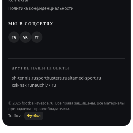
Политика конфиденциальности
МЫ В СОЦСЕТЯХ
TG
VK
YT
ДРУГИЕ НАШИ ПРОЕКТЫ
sh-tennis.ru
sportbusters.ru
altamed-sport.ru
csk-nsk.ru
nauchi77.ru
©
2026
football-zvezda.ru
.
Все права защищены.
Все материалы
принадлежат правообладателям.
Trafficveil
Футбол