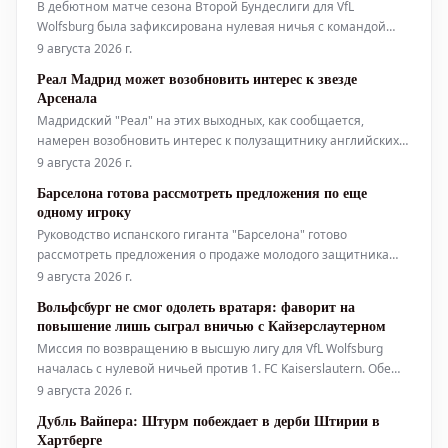
В дебютном матче сезона Второй Бундеслиги для VfL
Wolfsburg была зафиксирована нулевая ничья с командой
"Кайзерслаутерн". После игры в смешанной зоне своими
9 августа 2026 г.
впечатлениями поделился Фабиан Ризе. Одновременно
Реал Мадрид может возобновить интерес к звезде
стало известно, что Дзенан Пейчинович покидает клуб и
Арсенала
присоединится к "Штутгарту".
Мадридский "Реал" на этих выходных, как сообщается,
намерен возобновить интерес к полузащитнику английских
чемпионов "Арсенала". Речь идет о звезде "канониров"
9 августа 2026 г.
Мартине Субименди. На этой неделе "Реал Мадрид" понес
Барселона готова рассмотреть предложения по еще
серьезный удар на трансферном рынке, узнав о решении
одному игроку
Родри из "Манчестер
Руководство испанского гиганта "Барселона" готово
рассмотреть предложения о продаже молодого защитника
Эктора Форта до конца лета. Это происходит на фоне
9 августа 2026 г.
растущих слухов о предстоящей распродаже игроков в
Вольфсбург не смог одолеть вратаря: фаворит на
команде Ханси Флика. За последние 24 часа Рональд Араухо
повышение лишь сыграл вничью с Кайзерслаутерном
достиг соглашения о переходе в
Миссия по возвращению в высшую лигу для VfL Wolfsburg
началась с нулевой ничьей против 1. FC Kaiserslautern. Обе
команды имели шансы на победу, но ни вратарь Цилински,
9 августа 2026 г.
ни Краль не позволили сопернику отличиться.
Дубль Вайпера: Штурм побеждает в дерби Штирии в
Хартберге