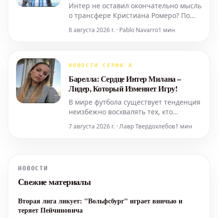
Киву
Интер не оставил окончательно мысль
о трансфере Кристиана Ромеро? По
данным издания La Gazzetta dello
8 августа 2026 г. · Pablo Navarro
1 мин
Sport, слухи о переходе аргентинского
защитника в стан "нерадзурри" не
развеялись окончательно. Более того,
один из ключевых игроков миланской
НОВОСТИ СЕРИИ А
команды лично предпринял шаги для
Барелла: Сердце Интер Милана –
разреше
Лидер, Который Изменяет Игру!
В мире футбола существует тенденция
неизбежно восхвалять тех, кто
забивает больше всех и отдает
7 августа 2026 г. · Лавр Твердохлебов
1 мин
идеальные голевые передачи в
каждом матче.
НОВОСТИ
Свежие материалы
Вторая лига ликует: "Вольфсбург" играет вничью и
теряет Пейчиновича