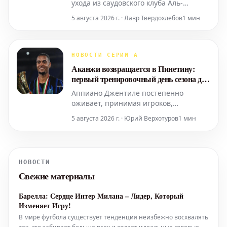
ухода из саудовского клуба Аль-
Иттихад, чтобы вернуться в
5 августа 2026 г. · Лавр Твердохлебов
1 мин
европейский футбол. Его будущее
вызывает интерес у нескольких
клубов.
НОВОСТИ СЕРИИ А
Аканжи возвращается в Пинетину:
первый тренировочный день сезона для
швейцарца
Аппиано Джентиле постепенно
оживает, принимая игроков,
вернувшихся с мировых баталий.
5 августа 2026 г. · Юрий Верхотуров
1 мин
Среди них и Мануэль Аканжи.
Швейцарский защитник прибыл в
расположение клуба и провел свою
первую тренировку в этом сезоне.
НОВОСТИ
Этот день ознаменовал начало
Свежие материалы
подготовки игрока к новому
футбольному году после перер
Барелла: Сердце Интер Милана – Лидер, Который
Изменяет Игру!
В мире футбола существует тенденция неизбежно восхвалять