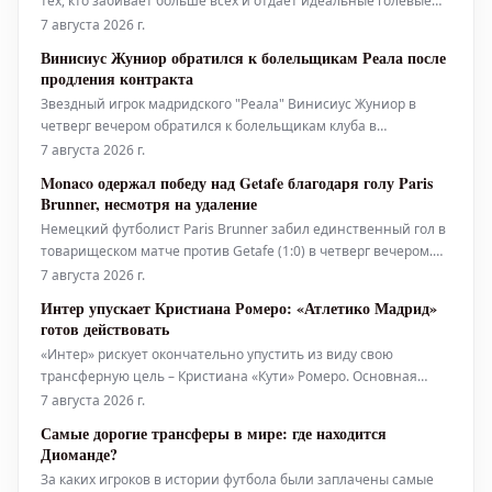
тех, кто забивает больше всех и отдает идеальные голевые
передачи в каждом матче.
7 августа 2026 г.
Винисиус Жуниор обратился к болельщикам Реала после
продления контракта
Звездный игрок мадридского "Реала" Винисиус Жуниор в
четверг вечером обратился к болельщикам клуба в
социальных сетях. Это произошло сразу после того, как
7 августа 2026 г.
бразилец окончательно подтвердил свое долгосрочное
Monaco одержал победу над Getafe благодаря голу Paris
будущее в составе "сливочных". Имя Винисиуса занимало
Brunner, несмотря на удаление
центральные заголовки испанск
Немецкий футболист Paris Brunner забил единственный гол в
товарищеском матче против Getafe (1:0) в четверг вечером.
Эта победа стала второй для Monaco в рамках предсезонной
7 августа 2026 г.
подготовки. Удаление Christian Mawissa на 78-й минуте матча
Интер упускает Кристиана Ромеро: «Атлетико Мадрид»
не повлияло на итоговый результат.
готов действовать
«Интер» рискует окончательно упустить из виду свою
трансферную цель – Кристиана «Кути» Ромеро. Основная
причина заключается в финансовых трудностях миланского
7 августа 2026 г.
клуба. «Интер» не может позволить себе оформить переход
Самые дорогие трансферы в мире: где находится
защитника без того, чтобы сначала продать кого-то из своих
Диоманде?
действующих игроков.
За каких игроков в истории футбола были заплачены самые