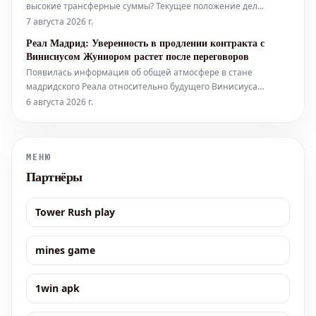
высокие трансферные суммы? Текущее положение дел...
7 августа 2026 г.
Реал Мадрид: Уверенность в продлении контракта с
Винисиусом Жуниором растет после переговоров
Появилась информация об общей атмосфере в стане
мадридского Реала относительно будущего Винисиуса
Жуниора в клубе. Это стало известно после очередного раунда
6 августа 2026 г.
переговоров между сторонами, состоявшегося в среду. С
приближением истечения срока контракта их звездного
нападающего через 12 меся
МЕНЮ
Партнёры
Tower Rush play
mines game
1win apk