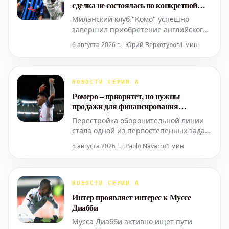
сделка не состоялась по конкретной
причине
Миланский клуб "Комо" успешно
завершил приобретение английского
защитника Трево Чалобы. Футболист
6 августа 2026 г. · Юрий Верхотуров
1 мин
перешел из "Челси" за общую сумму
около 30 миллионов евро.
НОВОСТИ СЕРИИ А
Ромеро – приоритет, но нужны
продажи для финансирования
трансфера
Перестройка оборонительной линии
стала одной из первостепенных задач
для «Интера» с самого начала
5 августа 2026 г. · Pablo Navarro
1 мин
трансферного окна.
НОВОСТИ СЕРИИ А
Интер проявляет интерес к Муссе
Диабби
Мусса Диабби активно ищет пути