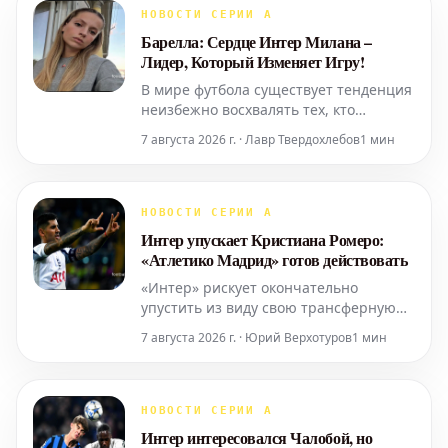
НОВОСТИ СЕРИИ А
Барелла: Сердце Интер Милана –
Лидер, Который Изменяет Игру!
В мире футбола существует тенденция
неизбежно восхвалять тех, кто
забивает больше всех и отдает
7 августа 2026 г. · Лавр Твердохлебов
1 мин
идеальные голевые передачи в
каждом матче.
НОВОСТИ СЕРИИ А
Интер упускает Кристиана Ромеро:
«Атлетико Мадрид» готов действовать
«Интер» рискует окончательно
упустить из виду свою трансферную
цель – Кристиана «Кути» Ромеро.
7 августа 2026 г. · Юрий Верхотуров
1 мин
Основная причина заключается в
финансовых трудностях миланского
клуба. «Интер» не может позволить
себе оформить переход защитника без
НОВОСТИ СЕРИИ А
того, чтобы сначала продать кого-то
Интер интересовался Чалобой, но
из своих действующих игроков.