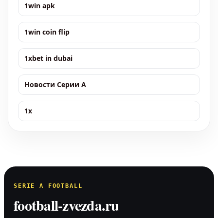
1win apk
1win coin flip
1xbet in dubai
Новости Серии А
1x
SERIE A FOOTBALL
football-zvezda.ru