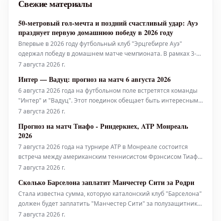
Свежие материалы
50-метровый гол-мечта и поздний счастливый удар: Ауэ
празднует первую домашнюю победу в 2026 году
Впервые в 2026 году футбольный клуб "Эрцгебирге Ауэ"
одержал победу в домашнем матче чемпионата. В рамках 3-го
тура Региональной лиги "Северо-Восток" "Фиалки" одержали
7 августа 2026 г.
победу над "БФК Динамо" со счетом 3:2. Начало этой победы
Интер — Вадуц: прогноз на матч 6 августа 2026
положил гол-мечта.
6 августа 2026 года на футбольном поле встретятся команды
"Интер" и "Вадуц". Этот поединок обещает быть интересным,
и мы предлагаем вам ознакомиться с нашим прогнозом.
7 августа 2026 г.
Анализ команд: "Интер" традиционно является одним из
Прогноз на матч Тиафо - Риндеркнех, ATP Монреаль
сильнейших клубов, демонстрируя стабильно высокие
2026
результаты в нац
7 августа 2026 года на турнире ATP в Монреале состоится
встреча между американским теннисистом Фрэнсисом Тиафо
и французом Матье Риндеркнехом. Фрэнсис Тиафо,
7 августа 2026 г.
занимающий высокие позиции в мировом рейтинге,
Сколько Барселона заплатит Манчестер Сити за Родри
является сильным соперником, демонстрирующим
Стала известна сумма, которую каталонский клуб "Барселона"
уверенную игру на харде. Его мощная под
должен будет заплатить "Манчестер Сити" за полузащитника
Родри. По последним данным, "блаугранас" не придется
7 августа 2026 г.