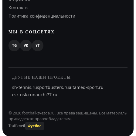
Контакты
Политика конфиденциальности
МЫ В СОЦСЕТЯХ
TG
VK
YT
ДРУГИЕ НАШИ ПРОЕКТЫ
sh-tennis.ru
sportbusters.ru
altamed-sport.ru
csk-nsk.ru
nauchi77.ru
©
2026
football-zvezda.ru
.
Все права защищены.
Все материалы
принадлежат правообладателям.
Trafficveil
Футбол