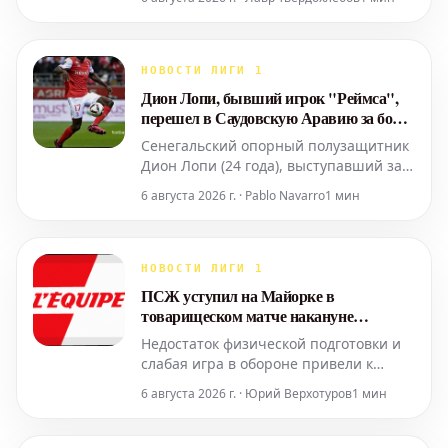
«Олимпик Марсель» одержал свою
третью летнюю победу, уверенно
переиграв саудовский клуб «Аль-
Шахания» со счетом 3:0 в минувшую
НОВОСТИ ЛИГИ 1
среду. Подопечные Бруно Женесио
Дион Лопи, бывший игрок "Реймса",
продолжат наращивать свою форму
перешел в Саудовскую Аравию за более
перед возобновление
чем 10 миллионов евро
Сенегальский опорный полузащитник
Дион Лопи (24 года), выступавший за
"Реймс" с 2020 по 2023 год, в среду
6 августа 2026 г. · Pablo Navarro
1 мин
заключил контракт с клубом "Аль-
Иттихад" (Саудовская Аравия). Он
перешел из испанской команды
"Альмерия", играющей во втором
НОВОСТИ ЛИГИ 1
дивизионе. Сумма трансфера
ПСЖ уступил на Майорке в
оценивается в 13 миллионов евро,
товарищеском матче накануне
Суперкубка Европы
Недостаток физической подготовки и
слабая игра в обороне привели к
явному поражению ПСЖ в первом
6 августа 2026 г. · Юрий Верхотуров
1 мин
подготовительном матче против
«Мальорки» (0-3) в эту среду. В составе
парижан вышли лишь три игрока