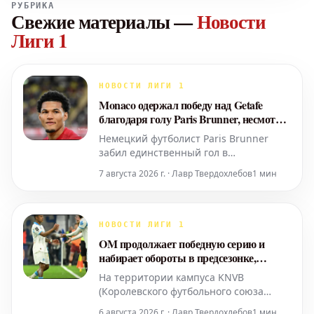
РУБРИКА
Свежие материалы
—
Новости
Лиги 1
НОВОСТИ ЛИГИ 1
Monaco одержал победу над Getafe
благодаря голу Paris Brunner, несмотря
на удаление
Немецкий футболист Paris Brunner
забил единственный гол в
товарищеском матче против Getafe
7 августа 2026 г. · Лавр Твердохлебов
1 мин
(1:0) в четверг вечером. Эта победа
стала второй для Monaco в рамках
предсезонной подготовки. Удаление
Christian Mawissa на 78-й минуте
НОВОСТИ ЛИГИ 1
матча не повлияло на итоговый
OM продолжает победную серию и
результат.
набирает обороты в предсезонке,
уверенно обыграв Аль-Шаханию
На территории кампуса KNVB
(Королевского футбольного союза
Нидерландов) футбольный клуб
6 августа 2026 г. · Лавр Твердохлебов
1 мин