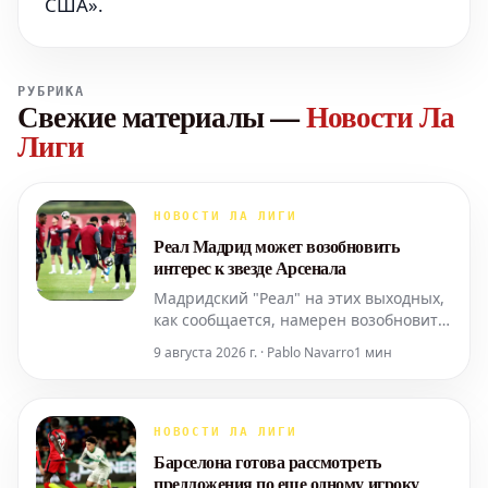
США».
РУБРИКА
Свежие материалы
—
Новости Ла
Лиги
НОВОСТИ ЛА ЛИГИ
Реал Мадрид может возобновить
интерес к звезде Арсенала
Мадридский "Реал" на этих выходных,
как сообщается, намерен возобновить
интерес к полузащитнику английских
9 августа 2026 г. · Pablo Navarro
1 мин
чемпионов "Арсенала". Речь идет о
звезде "канониров" Мартине
Субименди. На этой неделе "Реал
Мадрид" понес серьезный удар на
НОВОСТИ ЛА ЛИГИ
трансферном рынке, узнав о решении
Барселона готова рассмотреть
Родри из "Манчестер
предложения по еще одному игроку