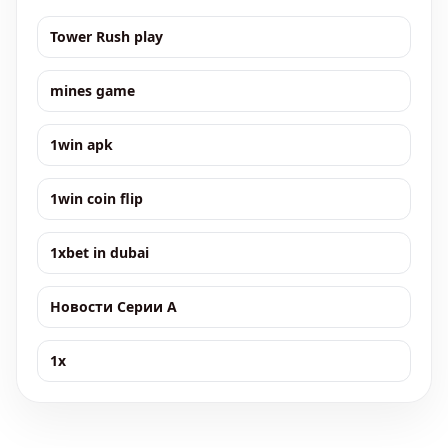
Tower Rush play
mines game
1win apk
1win coin flip
1xbet in dubai
Новости Серии А
1x