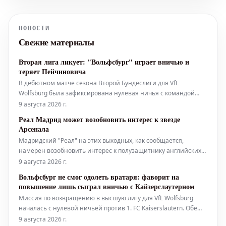
подтверждения того, что первые
предложения каталонцев по услугам
НОВОСТИ
звездного игрока «горожан» Родри
Свежие материалы
были отклонены. Имя полузащитника
Р
Вторая лига ликует: "Вольфсбург" играет вничью и
теряет Пейчиновича
В дебютном матче сезона Второй Бундеслиги для VfL
Wolfsburg была зафиксирована нулевая ничья с командой
"Кайзерслаутерн". После игры в смешанной зоне своими
9 августа 2026 г.
впечатлениями поделился Фабиан Ризе. Одновременно
Реал Мадрид может возобновить интерес к звезде
стало известно, что Дзенан Пейчинович покидает клуб и
Арсенала
присоединится к "Штутгарту".
Мадридский "Реал" на этих выходных, как сообщается,
намерен возобновить интерес к полузащитнику английских
чемпионов "Арсенала". Речь идет о звезде "канониров"
9 августа 2026 г.
Мартине Субименди. На этой неделе "Реал Мадрид" понес
Вольфсбург не смог одолеть вратаря: фаворит на
серьезный удар на трансферном рынке, узнав о решении
повышение лишь сыграл вничью с Кайзерслаутерном
Родри из "Манчестер
Миссия по возвращению в высшую лигу для VfL Wolfsburg
началась с нулевой ничьей против 1. FC Kaiserslautern. Обе
команды имели шансы на победу, но ни вратарь Цилински,
9 августа 2026 г.