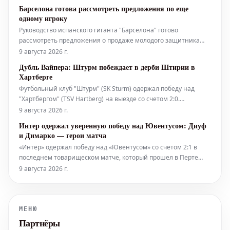
ни Краль не позволили сопернику отличиться.
Барселона готова рассмотреть предложения по еще
одному игроку
Руководство испанского гиганта "Барселона" готово
рассмотреть предложения о продаже молодого защитника
Эктора Форта до конца лета. Это происходит на фоне
9 августа 2026 г.
растущих слухов о предстоящей распродаже игроков в
Дубль Вайпера: Штурм побеждает в дерби Штирии в
команде Ханси Флика. За последние 24 часа Рональд Араухо
Хартберге
достиг соглашения о переходе в
Футбольный клуб "Штурм" (SK Sturm) одержал победу над
"Хартбергом" (TSV Hartberg) на выезде со счетом 2:0.
Решающие голы в матче забил вышедший на замену игрок по
9 августа 2026 г.
фамилии Вайпер. Оба мяча были забиты после
Интер одержал уверенную победу над Ювентусом: Диуф
результативных передач от Зайдля.
и Димарко — герои матча
«Интер» одержал победу над «Ювентусом» со счетом 2:1 в
последнем товарищеском матче, который прошел в Перте
перед возвращением миланской команды в Италию.
9 августа 2026 г.
Решающие мячи забили Федерико Димарко и Энди Диуф, а
окончательный счет установил Франсиско Консейсау.
«Интер» продемонстрировал уб
МЕНЮ
Партнёры