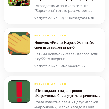
Руководство испанского гиганта
"Барселона" готово рассмотреть
предложения о продаже молодого
9 августа 2026 г. · Юрий Верхотуров
1 мин
защитника Эктора Форта до конца
лета. Это происходит на фоне
растущих слухов о предстоящей
распродаже игроков в команде Ханси
НОВОСТИ ЛА ЛИГИ
Флика. За последние 24 часа Рональд
Новичок «Реала» Карлос Эспи забил
Араухо достиг соглашения о переходе
свой первый гол за клуб
в
Летний новичок «Реала» Карлос Эспи
в субботу впервые
продемонстрировал свои
9 августа 2026 г. · Pablo Navarro
1 мин
бомбардирские качества болельщикам
нового клуба. Это произошло
благодаря решающему голу в
последнем товарищеском матче
НОВОСТИ ЛА ЛИГИ
«сливочных». Подопечные Жозе
«Не ожидали»: пара игроков
Моуринью вернулись к играм ранее
«Барселоны» была удивлена решением
вечером, отправившись в Будапешт
Ханси Флика
Стала известна реакция двух игроков
«Барселоны», Марка Касадо и Руни